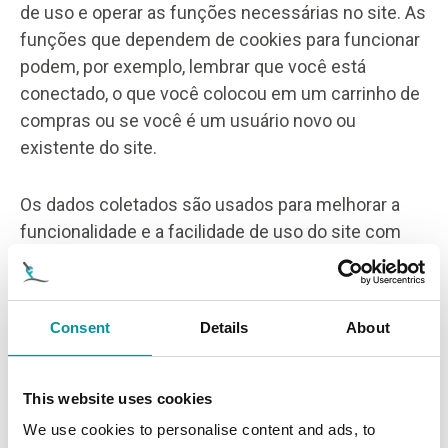
de uso e operar as funções necessárias no site. As
funções que dependem de cookies para funcionar
podem, por exemplo, lembrar que você está
conectado, o que você colocou em um carrinho de
compras ou se você é um usuário novo ou
existente do site.
Os dados coletados são usados para melhorar a
funcionalidade e a facilidade de uso do site com
base nas necessidades e nos interesses dos
usuários. Como regra geral, os dados não são
compartilhados com terceiros. Exceções a isso
Consent
Details
About
podem ocorrer quando a Fask-Tools é auxiliada por
provedores de soluções com a assistência técnica
e profissional necessária para garantir a operação
This website uses cookies
ideal do site.
We use cookies to personalise content and ads, to