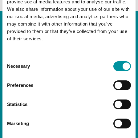
provide social media features and to analyse our traffic.
We also share information about your use of our site with
our social media, advertising and analytics partners who
may combine it with other information that you’ve
FASK-TOOLS AS
provided to them or that they’ve collected from your use
of their services.
Hagevegen 2, 6152 Ørsta, Norway
Caixa postal 306, N-6151 Ørsta
CRN: 912 154 602
Consent
Necessary
Selection
Our LinkedIn page
Our Facebook page
Our YouTube channel
Preferences
Telefone: +47 478 65 554
post@fask-tools.com
Statistics
Marketing